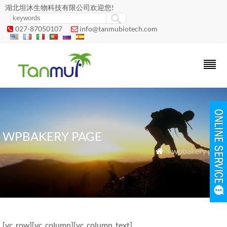
湖北坦沐生物科技有限公司欢迎您!
027-87050107
info@tanmubiotech.com


WPBAKERY PAGE
» wpbakery page

[vc_row][vc_column][vc_column_text]