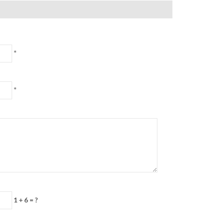
*
*
1 + 6 = ?