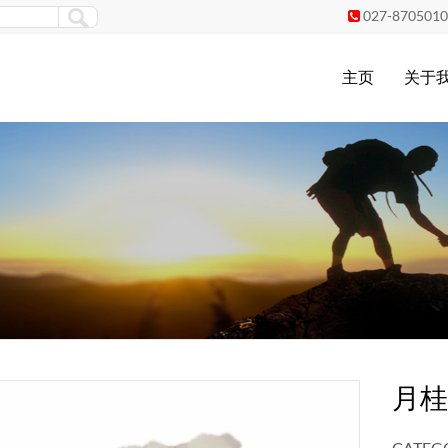
027-870501

主页
关于
月桂
CATEGO