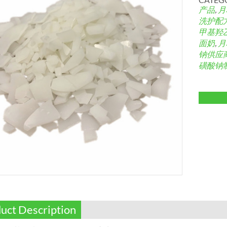
产品
,
月
洗护配
甲基羟
面奶
,
月
钠供应
磺酸钠
uct Description