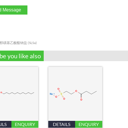
醇磺基乙酸酯钠盐 (SLSa)
e you like also
ILS
ENQUIRY
DETAILS
ENQUIRY