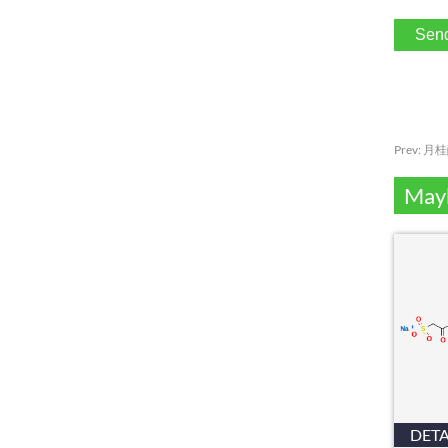
Prev:
月桂
Mayb
DETA