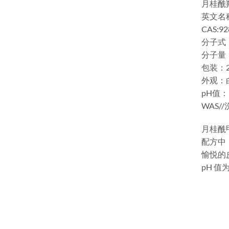
月桂酰
英文名称：S
CAS:92
分子式：
分子量：3
包装：25
外观‍
pH值‍：5
WAS/
月桂酰
配方中
愉悦的
pH 值