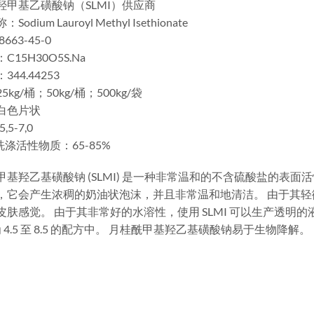
羟甲基乙磺酸钠（SLMI）供应商
odium Lauroyl Methyl Isethionate
8663-45-0
C15H30O5S.Na
44.44253
kg/桶；50kg/桶；500kg/袋
：白色片状
,5-7,0
/洗涤活性物质‍：65-85%
甲基羟乙基磺酸钠 (SLMI) 是一种非常温和的不含硫酸盐的表
，它会产生浓稠的奶油状泡沫，并且非常温和地清洁。 由于其
皮肤感觉。 由于其非常好的水溶性，使用 SLMI 可以生产透明的
为 4.5 至 8.5 的配方中。 月桂酰甲基羟乙基磺酸钠易于生物降解。