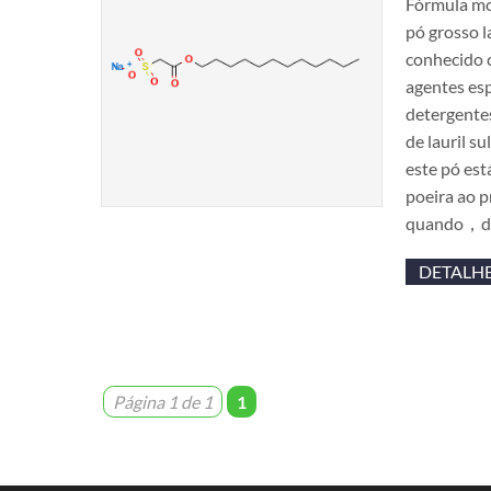
Fórmula m
pó grosso l
conhecido 
agentes es
detergente
de lauril 
este pó est
poeira ao 
quando，di
DETALH
Página 1 de 1
1