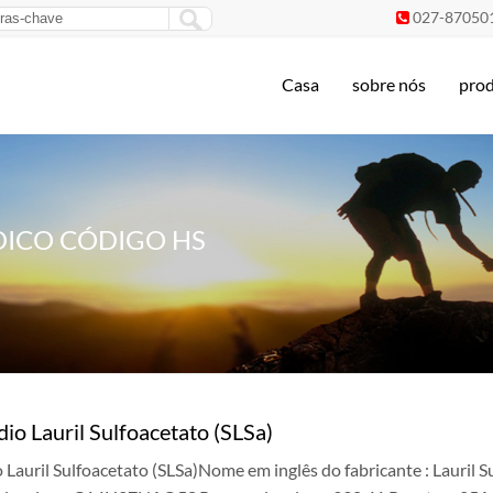
027-87050

Casa
sobre nós
pro
DICO CÓDIGO HS
dio Lauril Sulfoacetato (SLSa)
o Lauril Sulfoacetato (SLSa)Nome em inglês do fabricante : Lauri