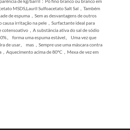
cia de kg/barril‍：Pó fino branco ou branco em
foacetato MSDS,Lauril Sulfoacetato Salt Sal，Também
dade de espuma，Sem as desvantagens de outros
ausa irritação na pele，Surfactante ideal para
 cotensoativo，A substância ativa do sal de sódio
ngiu 80%。 forma uma espuma estável。 Uma vez que
e poeira de usar。 mas，Sempre use uma máscara contra
 água，Aquecimento acima de 80°C，Mexa de vez em