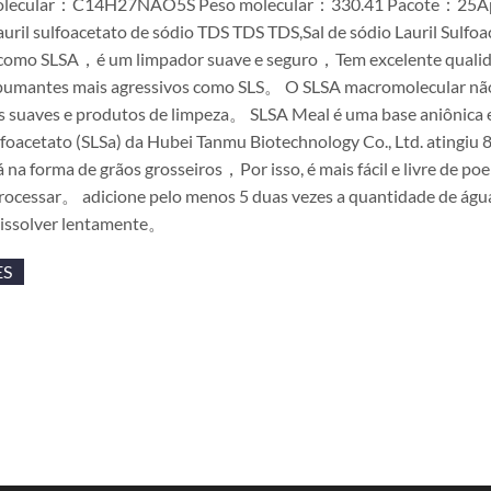
olecular：C14H27NAO5S Peso molecular：330.41 Pacote：25Aparên
auril sulfoacetato de sódio TDS TDS TDS,Sal de sódio Lauril Sul
como SLSA，é um limpador suave e seguro，Tem excelente quali
pumantes mais agressivos como SLS。 O SLSA macromolecular não c
s suaves e produtos de limpeza。 SLSA Meal é uma base aniônica e
sulfoacetato (SLSa) da Hubei Tanmu Biotechnology Co., Ltd. ati
á na forma de grãos grosseiros，Por isso, é mais fácil e livre d
processar。 adicione pelo menos 5 duas vezes a quantidade de
ssolver lentamente。
ES