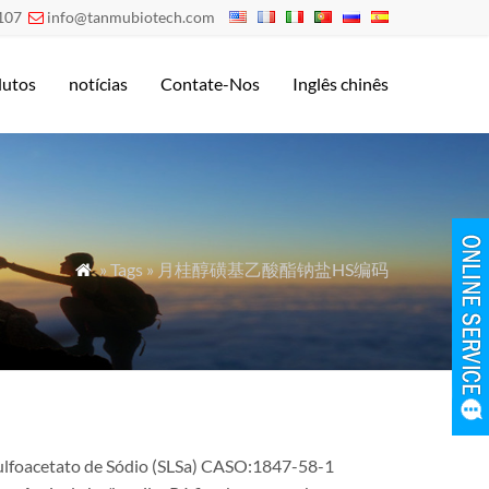
107
info@tanmubiotech.com

dutos
notícias
Contate-Nos
Inglês chinês
» Tags » 月桂醇磺基乙酸酯钠盐HS编码

l Sulfoacetato de Sódio (SLSa) CASO:1847-58-1