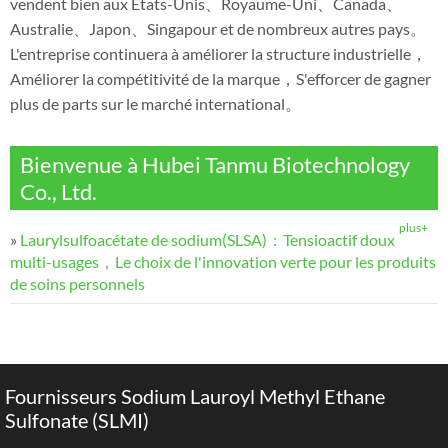
vendent bien aux États-Unis、Royaume-Uni、Canada、
Australie、Japon、Singapour et de nombreux autres pays。
L'entreprise continuera à améliorer la structure industrielle，
Améliorer la compétitivité de la marque，S'efforcer de gagner
plus de parts sur le marché international。
Bienvenue à Hubei Tanmu Biotechnology
Co., Ltd.
plus+
»
Laurylsulfoacétate de sodium(SLSA)：Tensioactif doux
multi-usages，Le choix de l'innovation verte pour les produits
de soins personnels
Fournisseurs Sodium Lauroyl Methyl Ethane
Sulfonate (SLMI)