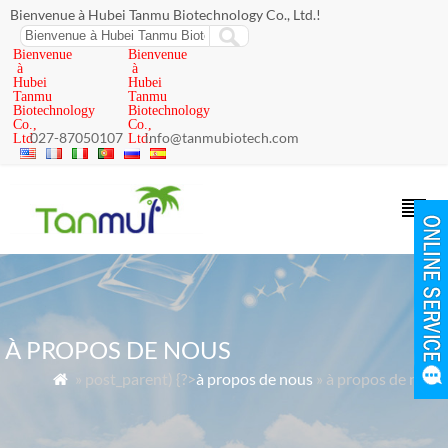
Bienvenue à Hubei Tanmu Biotechnology Co., Ltd.!
Bienvenue
Bienvenue
à
à
Hubei
Hubei
Tanmu
Tanmu
Biotechnology
Biotechnology
Co.,
Co.,
027-87050107
info@tanmubiotech.com
Ltd.
Ltd.
À PROPOS DE NOUS
»
post_parent) {?>
à propos de nous
»
à propos de nous
