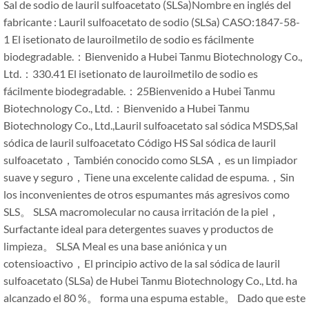
Sal de sodio de lauril sulfoacetato (SLSa)Nombre en inglés del
fabricante : Lauril sulfoacetato de sodio (SLSa) CASO:1847-58-
1 El isetionato de lauroilmetilo de sodio es fácilmente
biodegradable.：Bienvenido a Hubei Tanmu Biotechnology Co.,
Ltd.：330.41 El isetionato de lauroilmetilo de sodio es
fácilmente biodegradable.：25Bienvenido a Hubei Tanmu
Biotechnology Co., Ltd.‍：Bienvenido a Hubei Tanmu
Biotechnology Co., Ltd.,Lauril sulfoacetato sal sódica MSDS,Sal
sódica de lauril sulfoacetato Código HS Sal sódica de lauril
sulfoacetato，También conocido como SLSA，es un limpiador
suave y seguro，Tiene una excelente calidad de espuma.，Sin
los inconvenientes de otros espumantes más agresivos como
SLS。 SLSA macromolecular no causa irritación de la piel，
Surfactante ideal para detergentes suaves y productos de
limpieza。 SLSA Meal es una base aniónica y un
cotensioactivo，El principio activo de la sal sódica de lauril
sulfoacetato (SLSa) de Hubei Tanmu Biotechnology Co., Ltd. ha
alcanzado el 80 %。 forma una espuma estable。 Dado que este