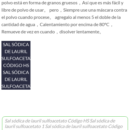
polvo está en forma de granos gruesos，Así que es más fácil y
libre de polvo de usar。 pero，Siempre use una máscara contra
el polvo cuando procese。 agregalo al menos 5 el doble de la
cantidad de agua，Calentamiento por encima de 80°C，
Remueve de vez en cuando，disolver lentamente。
SAL SÓDICA
DE LAURIL
SULFOACETATO
CÓDIGO HS
SAL SÓDICA
DE LAURIL
SULFOACETATO
Sal sódica de lauril sulfoacetato Código HS Sal sódica de
lauril sulfoacetato 1 Sal sódica de lauril sulfoacetato Código