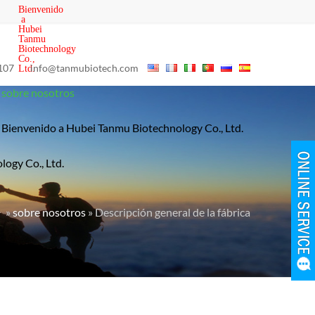
Bienvenido
a
Hubei
Tanmu
Biotechnology
Co.,
107
info@tanmubiotech.com
Ltd.
sobre nosotros
Bienvenido a Hubei Tanmu Biotechnology Co., Ltd.
ogy Co., Ltd.
»
sobre nosotros
» Descripción general de la fábrica
